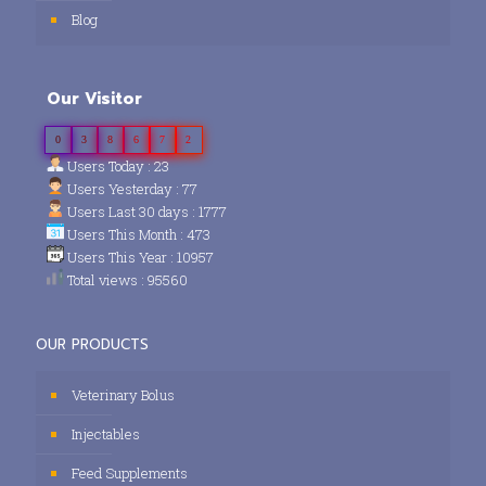
Blog
Our Visitor
0
3
8
6
7
2
Users Today : 23
Users Yesterday : 77
Users Last 30 days : 1777
Users This Month : 473
Users This Year : 10957
Total views : 95560
OUR PRODUCTS
Veterinary Bolus
Injectables
Feed Supplements