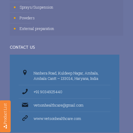
Sprays/Suspension
Powders
External preparation
CONTACT US
Nanhera Road, Kuldeep Nagar, Ambala,
Ambala Cantt – 133014, Haryana, India
+91 9034925440
vetsonhealthcare@gmail.com
Product List
www.vetsonhealthcare.com